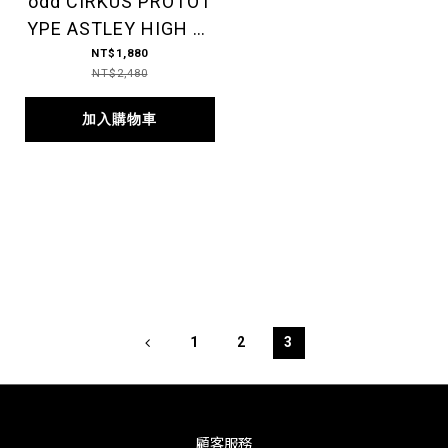
odd CIRKUS PROTOT
YPE ASTLEY HIGH 生
膠帆布鞋 高筒 白布膠
NT$1,880
NT$2,480
底
加入購物車
1
2
3
顧客服務