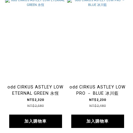
odd CIRKUS ASTLEY LOW
odd CIRKUS ASTLEY LOW
ETERNAL GREEN 永恆
PRO － BLUE 冰川藍
NT$2,320
NT$2,230
NT$2,580
NT$2,480
加入購物車
加入購物車