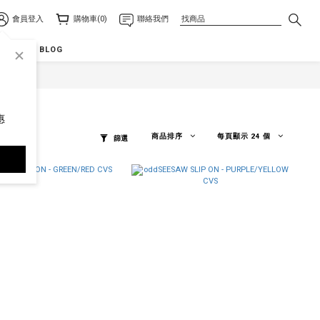
會員登入
購物車(0)
聯絡我們
點
odd BLOG
惠
商品排序
每頁顯示 24 個
篩選