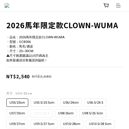
2026馬年限定款CLOWN-WUMA
・品名：2026馬年限定款CLOWN-WUMA
・型號：OCB006
・顏色：馬毛/麂皮
・尺寸：23~30CM
⚠️尺寸挑選建議以US尺碼為主
如有疑慮請洽客服諮詢協助！
NT$2,540
NT$2,680
尺寸
: US5/23cm
US5/23cm
US5.5/23.5cm
US6/24cm
US6.5/24.5
US7/25cm
US7.5/25.5
US8/26cm
US8.5/26.5cm
US9/27cm
US9.5/27.5cm
US10/28cm
US10.5/28.5cm