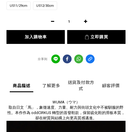
US11/29cm
US12/30cm
加入購物車
立即購買
分享到
送貨及付款方
商品描述
了解更多
顧客評價
式
WUMA（ウマ）
取自日文「馬」，象徵速度、力量、耐力與街頭文化中不被馴服的野
性。本作作為 oddCIRKUS 轉型的首發鞋款，保留硫化鞋的滑板本質，
卻在材質與結構上向更高質感邁進。