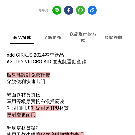
分享到
送貨及付款方
商品描述
了解更多
顧客評價
式
odd CIRKUS 2024春季新品
ASTLEY VELCRO KID 魔鬼氈運動童鞋
魔鬼氈設計免綁鞋帶
穿脫便利快速出門
鞋面異材質拼接
軍用等級厚實帆布混搭麂皮
鞋眼扣同步
升級耐磨TPU
材質
更耐磨更耐用
鞋底雙材質設計
使用天然生膠
強化耐磨與抓地力表現