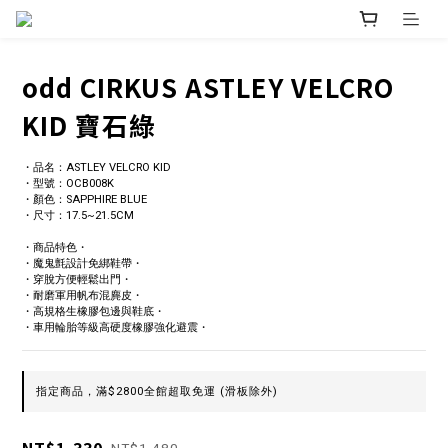
odd CIRKUS ASTLEY VELCRO
KID 寶石綠
・品名：ASTLEY VELCRO KID
・型號：OCB008K
・顏色：SAPPHIRE BLUE
・尺寸：17.5~21.5CM
・商品特色・
・魔鬼氈設計免綁鞋帶・
・穿脫方便輕鬆出門・
・耐磨軍用帆布混麂皮・
・高規格生橡膠包邊與鞋底・
・車用輪胎等級高硬度橡膠強化避震・
指定商品，滿$2800全館超取免運 (滑板除外)