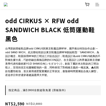
odd CIRKUS × RFW odd
SANDWICH BLACK 低筒運動鞋
黑色
台灣原創滑板鞋品牌odd CIRKUS與東京鞋履品牌RFW，攜手推出特別合作企劃 ─ 
odd SAND WICH。此次聯名鞋款以東京鞋履品牌RFW創始鞋型「SANDWICH」為
設計概念，鞋面採用RFW的三明治三片貼合設計；鞋底設計為odd CIRKUS經典的不
對稱生膠大底，巧妙的融合兩個品牌的ICON設計。在主題設計上跨界邀請東京溶解
美學代表性藝術家YOZI SHIMODA(シモダヨウジ)，創造了屬於本次鞋款的三明治
怪人，呈現街頭文化慵懶鬆弛的一面，同時表現了對精緻主義的一種反諷。⚠️此鞋
款包覆性較強，首次著用感受緊實屬於正常狀況，會隨著時間逐漸貼合個人腳型，
若追求日常舒適穿著建議選擇大半號。
指定商品，滿$2800全館超取免運 (滑板除外)
NT$2,590
NT$2,880