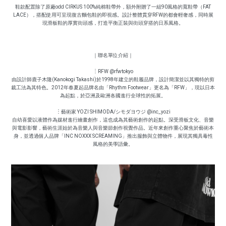
鞋款配置除了原廠odd CIRKUS 100%純棉鞋帶外，額外附贈了一組90風格的寬鞋帶（FAT
LACE），搭配使用可呈現復古麵包鞋的即視感。設計整體貫穿RFW的都會輕奢感，同時展
現滑板鞋的厚實街頭感，打造平衡正裝與街頭穿搭的日系風格。
｜聯名單位介紹｜
︙RFW @rfwtokyo
由設計師鹿子木隆(Kanokogi Takashi)於1998年建立的鞋履品牌，設計簡潔並以其獨特的剪
裁工法為其特色。2012年春夏起品牌名由「Rhythm Footwear」更名為「RFW」，現以日本
為起點，於亞洲及歐洲各國進行全球性的拓展。
︙藝術家 YOZI SHIMODA/シモダヨウジ @inc_yozi
自幼喜愛以液體作為媒材進行繪畫創作，這也成為其藝術創作的起點。深受滑板文化、音樂
與電影影響，藝術生涯始於為音樂人與音樂節創作視覺作品。近年來創作重心聚焦於藝術本
身，並透過個人品牌「INC NOXXX SCREAMING」推出服飾與立體物件，展現其獨具毒性
風格的美學語彙。