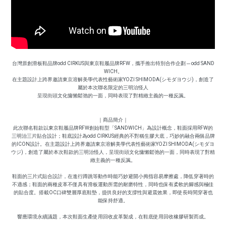
台灣原創滑板鞋品牌odd CIRKUS與東京鞋履品牌RFW，攜手推出特別合作企劃 ─ odd SAND
WICH。
在主題設計上跨界邀請東京溶解美學代表性藝術家YOZI SHIMODA(シモダヨウジ)，創造了
屬於本次聯名限定的三明治怪人
呈現街頭文化慵懶鬆弛的一面，同時表現了對精緻主義的一種反諷。
｜商品簡介｜
此次聯名鞋款以東京鞋履品牌RFW創始鞋型「SANDWICH」為設計概念，鞋面採用RFW的
三明治三片貼合設計；鞋底設計為odd CIRKUS經典的不對稱生膠大底，巧妙的融合兩個品牌
的ICON設計。在主題設計上跨界邀請東京溶解美學代表性藝術家YOZI SHIMODA(シモダヨ
ウジ)，創造了屬於本次鞋款的三明治怪人，呈現街頭文化慵懶鬆弛的一面，同時表現了對精
緻主義的一種反諷。
鞋面的三片式貼合設計，在進行蹲跳等動作時能巧妙避開小拇指容易摩擦處，降低穿著時的
不適感；鞋面的兩種皮革不僅具有滑板運動所需的耐磨特性，同時也保有柔軟的腳感與極佳
的貼合度。搭載OC口碑雙層厚底鞋墊，提供良好的支撐性與避震效果，即使長時間穿著也
能保持舒適。
響應環境永續議題，本次鞋面生產使用回收皮革製成，在鞋底使用回收橡膠研製而成。