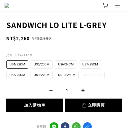
SANDWICH LO LITE L-GREY
NT$2,260
NT$2,380
尺寸
: US4/22CM
US4/22CM
US5/23CM
US6/24CM
US7/25CM
US8/26CM
US9/27CM
US10/28CM
US11/29CM
加入購物車
立即購買
分享到